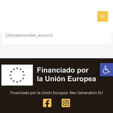
Skip
to
content
Cuenta
[ultimatemember_account]
Op
Financiado por la Unión Europea- Nex Generation EU